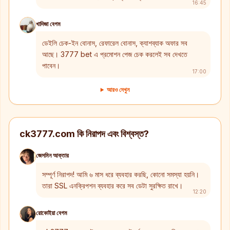
16:45
খাদিজা বেগম
ডেইলি চেক-ইন বোনাস, রেফারেল বোনাস, ক্যাশব্যাক অফার সব
আছে। 3777 bet এ প্রমোশন পেজ চেক করলেই সব দেখতে
পাবেন।
17:00
আরও দেখুন
ck3777.com কি নিরাপদ এবং বিশ্বস্ত?
জেসমিন আক্তার
সম্পূর্ণ নিরাপদ! আমি ৬ মাস ধরে ব্যবহার করছি, কোনো সমস্যা হয়নি।
তারা SSL এনক্রিপশন ব্যবহার করে সব ডেটা সুরক্ষিত রাখে।
12:20
রোকোইয়া বেগম