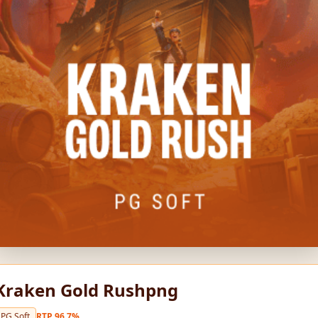
▶
Kraken Gold Rushpng
PG Soft
RTP 96.7%