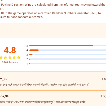
Payline Direction: Wins are calculated from the leftmost reel moving toward the
ght.
RTP: The game operates on a certified Random Number Generator (RNG) to
nsure fair and random outcomes.
5
4.8
4
3
⭐⭐⭐⭐⭐
2
2840 Reviews
1
im_BD
1 d
রণ গেম! আমি গতকালই একটি বিশাল জ্যাকপট জিতেছি। গ্রাফিক্স এবং সাউন্ড কোয়ালিটি খুবই দারুণ।”
ana_99
3 da
মজাদার গেমপ্লে এবং বোনাস রাউন্ডগুলো সত্যিই উত্তেজনাপূর্ণ। আমি এটি সবাইকে রিকমেন্ড করছি!”