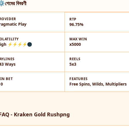
⚙️
গেমের বিবরণী
ROVIDER
RTP
ragmatic Play
96.75%
OLATILITY
MAX WIN
High ⚡⚡⚡⚡🌑
x5000
AYLINES
REELS
43 Ways
5x3
IN BET
FEATURES
10
Free Spins, Wilds, Multipliers
FAQ - Kraken Gold Rushpng