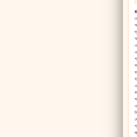
K
র
আ
দ
অ
এ
এ
প
স
ব
হ
এ
ক
স
এ
থ
জ
প
ম