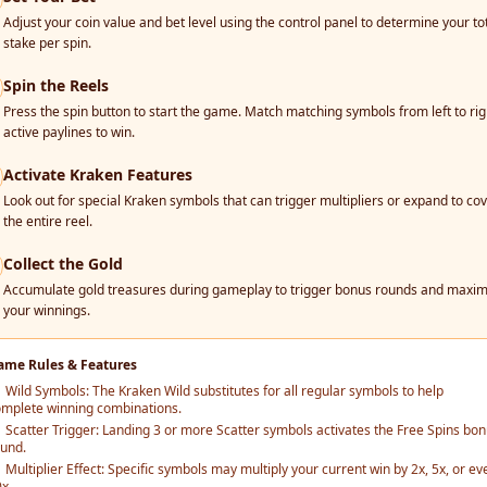
Adjust your coin value and bet level using the control panel to determine your to
stake per spin.
Spin the Reels
Press the spin button to start the game. Match matching symbols from left to rig
active paylines to win.
Activate Kraken Features
Look out for special Kraken symbols that can trigger multipliers or expand to co
the entire reel.
Collect the Gold
Accumulate gold treasures during gameplay to trigger bonus rounds and maxim
your winnings.
ame Rules & Features
Wild Symbols: The Kraken Wild substitutes for all regular symbols to help
mplete winning combinations.
Scatter Trigger: Landing 3 or more Scatter symbols activates the Free Spins bo
und.
Multiplier Effect: Specific symbols may multiply your current win by 2x, 5x, or ev
x.