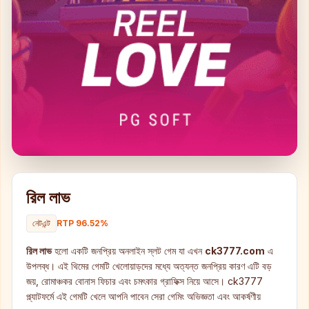
▶
রিল লাভ
নেটএন্ট
RTP 96.52%
রিল লাভ
হলো একটি জনপ্রিয় অনলাইন স্লট গেম যা এখন
ck3777.com
এ
উপলব্ধ। এই থিমের গেমটি খেলোয়াড়দের মধ্যে অত্যন্ত জনপ্রিয় কারণ এটি বড়
জয়, রোমাঞ্চকর বোনাস ফিচার এবং চমৎকার গ্রাফিক্স নিয়ে আসে। ck3777
প্ল্যাটফর্মে এই গেমটি খেলে আপনি পাবেন সেরা গেমিং অভিজ্ঞতা এবং আকর্ষণীয়