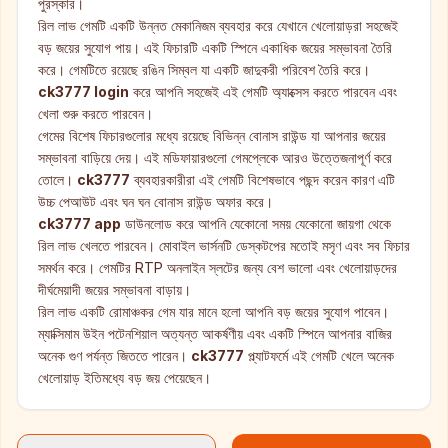
পুরস্কার।
রিল লাভ গেমটি একটি উন্নত মেকানিজম ব্যবহার করে যেখানে খেলোয়াড়রা সহজেই
বড় জয়ের সুযোগ পায়। এই ফিচারটি একটি স্পিনে একাধিক জয়ের সম্ভাবনা তৈরি
করে। গেমটিতে রয়েছে রঙিন সিম্বল যা একটি জাদুকরী পরিবেশ তৈরি করে।
ck3777 login
করে আপনি সহজেই এই গেমটি অ্যাক্সেস করতে পারবেন এবং
খেলা শুরু করতে পারবেন।
গেমের বিশেষ ফিচারগুলোর মধ্যে রয়েছে বিভিন্ন বোনাস রাউন্ড যা আপনার জয়ের
সম্ভাবনা বাড়িয়ে দেয়। এই মডিফায়ারগুলো গেমপ্লেকে আরও উত্তেজনাপূর্ণ করে
তোলে।
ck3777
ব্যবহারকারীরা এই গেমটি বিশেষভাবে পছন্দ করেন কারণ এটি
উচ্চ পেআউট এবং ঘন ঘন বোনাস রাউন্ড অফার করে।
ck3777 app
ডাউনলোড করে আপনি যেকোনো সময় যেকোনো জায়গা থেকে
রিল লাভ খেলতে পারবেন। মোবাইল ভার্সনটি ডেস্কটপের মতোই মসৃণ এবং সব ফিচার
সমর্থন করে। গেমটির RTP অনলাইন স্লটের জন্য বেশ ভালো এবং খেলোয়াড়দের
দীর্ঘমেয়াদী জয়ের সম্ভাবনা বাড়ায়।
রিল লাভ একটি রোমাঞ্চকর গেম যার মানে হলো আপনি বড় জয়ের সুযোগ পাবেন।
ম্যাক্সিমাম উইন পটেনশিয়াল অত্যন্ত আকর্ষণীয় এবং একটি স্পিনে আপনার বাজির
অনেক গুণ পর্যন্ত জিততে পারেন।
ck3777
প্ল্যাটফর্মে এই গেমটি খেলে অনেক
খেলোয়াড় ইতিমধ্যে বড় জয় পেয়েছেন।