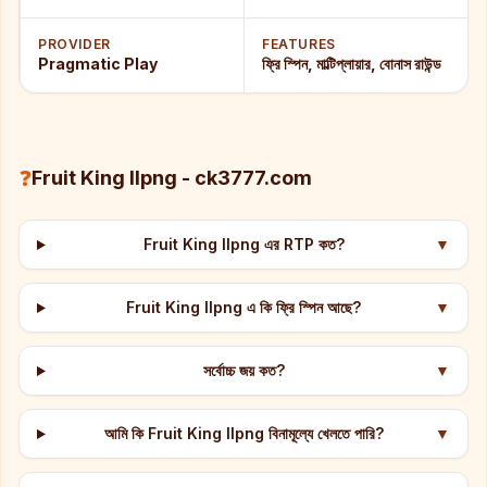
PROVIDER
FEATURES
Pragmatic Play
ফ্রি স্পিন, মাল্টিপ্লায়ার, বোনাস রাউন্ড
❓
Fruit King IIpng - ck3777.com
Fruit King IIpng এর RTP কত?
▼
Fruit King IIpng এ কি ফ্রি স্পিন আছে?
▼
সর্বোচ্চ জয় কত?
▼
আমি কি Fruit King IIpng বিনামূল্যে খেলতে পারি?
▼