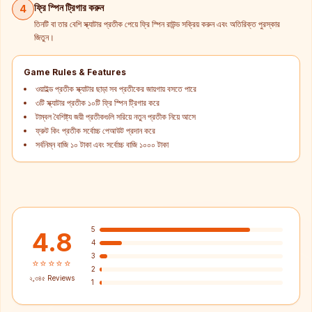
ফ্রি স্পিন ট্রিগার করুন
4
তিনটি বা তার বেশি স্ক্যাটার প্রতীক পেয়ে ফ্রি স্পিন রাউন্ড সক্রিয় করুন এবং অতিরিক্ত পুরস্কার
জিতুন।
Game Rules & Features
ওয়াইল্ড প্রতীক স্ক্যাটার ছাড়া সব প্রতীকের জায়গায় বসতে পারে
৩টি স্ক্যাটার প্রতীক ১০টি ফ্রি স্পিন ট্রিগার করে
টাম্বল বৈশিষ্ট্য জয়ী প্রতীকগুলি সরিয়ে নতুন প্রতীক নিয়ে আসে
ফ্রুট কিং প্রতীক সর্বোচ্চ পেআউট প্রদান করে
সর্বনিম্ন বাজি ১০ টাকা এবং সর্বোচ্চ বাজি ১০০০ টাকা
5
4.8
4
3
⭐⭐⭐⭐⭐
2
২,৩৪৫ Reviews
1