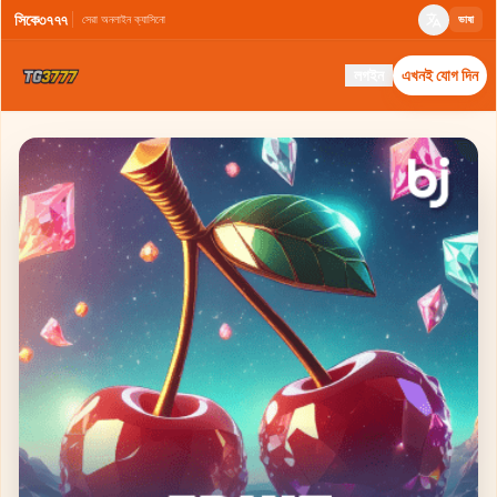
সিকে৩৭৭৭
সেরা অনলাইন ক্যাসিনো
ভাষা
লগইন
এখনই যোগ দিন