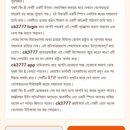
পুরস্কার।
ফ্রুট কিং II গেমটি একটি উন্নত মেকানিজম ব্যবহার করে যেখানে খেলোয়াড়রা
সহজেই বড় জয়ের সুযোগ পায়। এই ফিচারটি একটি স্পিনে একাধিক জয়ের সম্ভাবনা
তৈরি করে। গেমটিতে রয়েছে রঙিন সিম্বল যা একটি জাদুকরী পরিবেশ তৈরি করে।
ck3777 login
করে আপনি সহজেই এই গেমটি অ্যাক্সেস করতে পারবেন এবং
খেলা শুরু করতে পারবেন।
গেমের বিশেষ ফিচারগুলোর মধ্যে রয়েছে বিভিন্ন বোনাস রাউন্ড যা আপনার জয়ের
সম্ভাবনা বাড়িয়ে দেয়। এই মডিফায়ারগুলো গেমপ্লেকে আরও উত্তেজনাপূর্ণ করে
তোলে।
ck3777
ব্যবহারকারীরা এই গেমটি বিশেষভাবে পছন্দ করেন কারণ এটি
উচ্চ পেআউট এবং ঘন ঘন বোনাস রাউন্ড অফার করে।
ck3777 app
ডাউনলোড করে আপনি যেকোনো সময় যেকোনো জায়গা থেকে
ফ্রুট কিং II খেলতে পারবেন। মোবাইল ভার্সনটি ডেস্কটপের মতোই মসৃণ এবং সব
ফিচার সমর্থন করে। গেমটির RTP অনলাইন স্লটের জন্য বেশ ভালো এবং
খেলোয়াড়দের দীর্ঘমেয়াদী জয়ের সম্ভাবনা বাড়ায়।
ফ্রুট কিং II একটি রোমাঞ্চকর গেম যার মানে হলো আপনি বড় জয়ের সুযোগ পাবেন।
ম্যাক্সিমাম উইন পটেনশিয়াল অত্যন্ত আকর্ষণীয় এবং একটি স্পিনে আপনার বাজির
অনেক গুণ পর্যন্ত জিততে পারেন।
ck3777
প্ল্যাটফর্মে এই গেমটি খেলে অনেক
খেলোয়াড় ইতিমধ্যে বড় জয় পেয়েছেন।