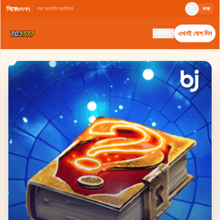
সিকে৩৭৭৭
সেরা অনলাইন ক্যাসিনো
ভাষা
লগইন
এখনই যোগ দিন