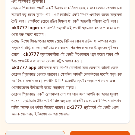
এবং আকর্ষণীয় পুরস্কার।
গোল্ডেন গ্রিমোয়ার গেমটি একটি উন্নত মেকানিজম ব্যবহার করে যেখানে খেলোয়াড়রা
সহজেই বড় জয়ের সুযোগ পায়। এই ফিচারটি একটি স্পিনে একাধিক জয়ের সম্ভাবনা
তৈরি করে। গেমটিতে রয়েছে রঙিন সিম্বল যা একটি জাদুকরী পরিবেশ তৈরি করে।
ck3777 login
করে আপনি সহজেই এই গেমটি অ্যাক্সেস করতে পারবেন এবং
খেলা শুরু করতে পারবেন।
গেমের বিশেষ ফিচারগুলোর মধ্যে রয়েছে বিভিন্ন বোনাস রাউন্ড যা আপনার জয়ের
সম্ভাবনা বাড়িয়ে দেয়। এই মডিফায়ারগুলো গেমপ্লেকে আরও উত্তেজনাপূর্ণ করে
তোলে।
ck3777
ব্যবহারকারীরা এই গেমটি বিশেষভাবে পছন্দ করেন কারণ এটি
উচ্চ পেআউট এবং ঘন ঘন বোনাস রাউন্ড অফার করে।
ck3777 app
ডাউনলোড করে আপনি যেকোনো সময় যেকোনো জায়গা থেকে
গোল্ডেন গ্রিমোয়ার খেলতে পারবেন। মোবাইল ভার্সনটি ডেস্কটপের মতোই মসৃণ এবং
সব ফিচার সমর্থন করে। গেমটির RTP অনলাইন স্লটের জন্য বেশ ভালো এবং
খেলোয়াড়দের দীর্ঘমেয়াদী জয়ের সম্ভাবনা বাড়ায়।
গোল্ডেন গ্রিমোয়ার একটি রোমাঞ্চকর গেম যার মানে হলো আপনি বড় জয়ের সুযোগ
পাবেন। ম্যাক্সিমাম উইন পটেনশিয়াল অত্যন্ত আকর্ষণীয় এবং একটি স্পিনে আপনার
বাজির অনেক গুণ পর্যন্ত জিততে পারেন।
ck3777
প্ল্যাটফর্মে এই গেমটি খেলে
অনেক খেলোয়াড় ইতিমধ্যে বড় জয় পেয়েছেন।