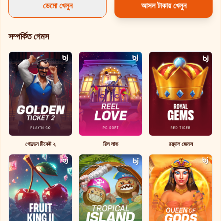
ডেমো খেলুন
আসল টাকায় খেলুন
সম্পর্কিত গেমস
গোল্ডেন টিকেট ২
রিল লাভ
রয়্যাল জেমস