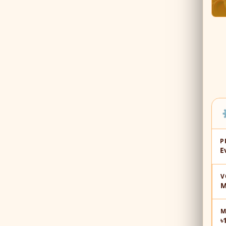
P
E
V
M
M
৳