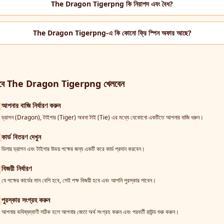
The Dragon Tigerpng কি নিরাপদ এবং বৈধ?
The Dragon Tigerpng-এ কি কোনো ফ্রি স্পিন অফার আছে?
াবে The Dragon Tigerpng খেলবেন
আপনার বাজি নির্ধারণ করুন
ড্রাগন (Dragon), টাইগার (Tiger) অথবা টাই (Tie) এর মধ্যে যেকোনো একটিতে আপনার বাজি ধরুন।
কার্ড বিতরণ দেখুন
ডিলার ড্রাগন এবং টাইগার উভয় পক্ষের জন্য একটি করে কার্ড প্রদান করবেন।
বিজয়ী নির্ধারণ
যে পক্ষের কার্ডের মান বেশি হবে, সেই পক্ষ বিজয়ী হবে এবং আপনি পুরস্কার পাবেন।
পুরস্কার সংগ্রহ করুন
আপনার ভবিষ্যদ্বাণী সঠিক হলে আপনার জেতা অর্থ সংগ্রহ করুন এবং পরবর্তী রাউন্ড শুরু করুন।