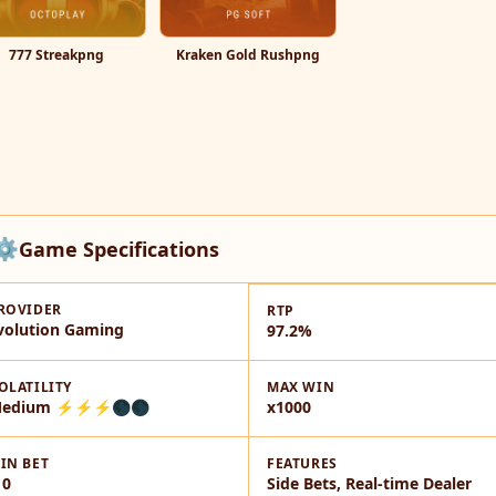
777 Streakpng
Kraken Gold Rushpng
⚙️
Game Specifications
ROVIDER
RTP
volution Gaming
97.2%
OLATILITY
MAX WIN
edium ⚡⚡⚡🌑🌑
x1000
IN BET
FEATURES
10
Side Bets, Real-time Dealer