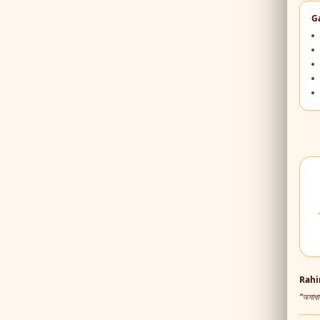
G
Rah
“অসাধা