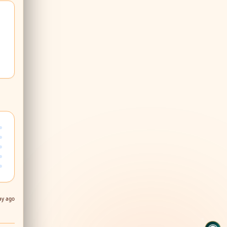
ay ago