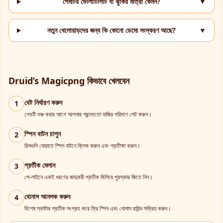
গেমটির ভোলাটিলিটি বা ঝুঁকির মাত্রা কেমন?
▼
নতুন খেলোয়াড়দের জন্য কি কোনো ডেমো সংস্করণ আছে?
▼
Druid’s Magicpng কিভাবে খেলবেন
বেট নির্ধারণ করুন
1
গেমটি শুরু করার আগে আপনার পছন্দমতো বাজির পরিমাণ সেট করুন।
স্পিন বাটন চাপুন
2
রিলগুলি ঘোরাতে স্পিন বাটনে ক্লিক করুন এবং প্রতীক্ষা করুন।
প্রতীক মেলান
3
পে-লাইনে একই ধরণের জাদুকরী প্রতীক মিলিয়ে পুরস্কার জিতে নিন।
বোনাস আনলক করুন
4
বিশেষ স্কাটার প্রতীক সংগ্রহ করে ফ্রি স্পিন এবং বোনাস রাউন্ড সক্রিয় করুন।