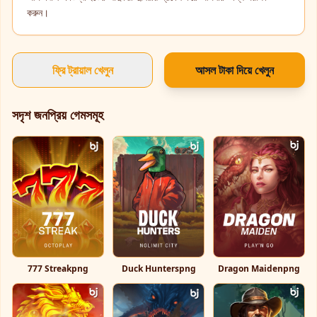
করুন।
ফ্রি ট্রায়াল খেলুন
আসল টাকা দিয়ে খেলুন
সদৃশ জনপ্রিয় গেমসমূহ
777 Streakpng
Duck Hunterspng
Dragon Maidenpng