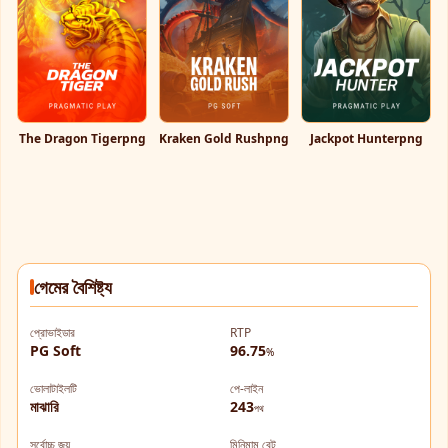
The Dragon Tigerpng
Kraken Gold Rushpng
Jackpot Hunterpng
গেমের বৈশিষ্ট্য
প্রোভাইডার
RTP
PG Soft
96.75
%
ভোলাটাইলটি
পে-লাইন
মাঝারি
243
পথ
সর্বোচ্চ জয়
মিনিমাম বেট