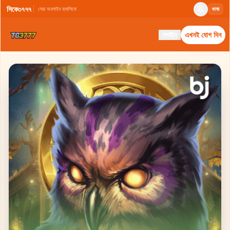
সিকে৩৭৭৭
সেরা অনলাইন ক্যাসিনো
ভাষা
লগইন
এখনই যোগ দিন